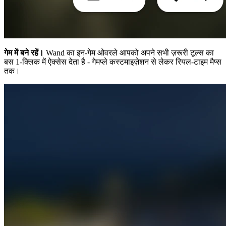
गेम में बने रहें।
Wand का इन-गेम ओवरले आपको अपने सभी ज़रूरी टूल्स का
बस 1-क्लिक में ऐक्सेस देता है - गेमप्ले कस्टमाइज़ेशन से लेकर रियल-टाइम मैप्स
तक।