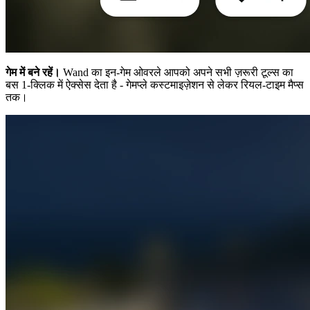
गेम में बने रहें।
Wand का इन-गेम ओवरले आपको अपने सभी ज़रूरी टूल्स का
बस 1-क्लिक में ऐक्सेस देता है - गेमप्ले कस्टमाइज़ेशन से लेकर रियल-टाइम मैप्स
तक।