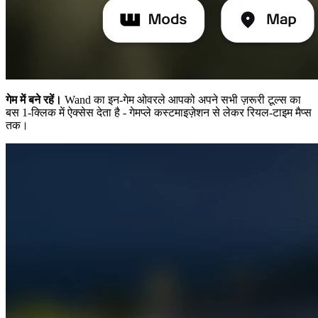
गेम में बने रहें।
Wand का इन-गेम ओवरले आपको अपने सभी ज़रूरी टूल्स का
बस 1-क्लिक में ऐक्सेस देता है - गेमप्ले कस्टमाइज़ेशन से लेकर रियल-टाइम मैप्स
तक।