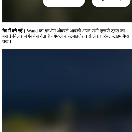
गेम में बने रहें।
Wand का इन-गेम ओवरले आपको अपने सभी ज़रूरी टूल्स का
बस 1-क्लिक में ऐक्सेस देता है - गेमप्ले कस्टमाइज़ेशन से लेकर रियल-टाइम मैप्स
तक।