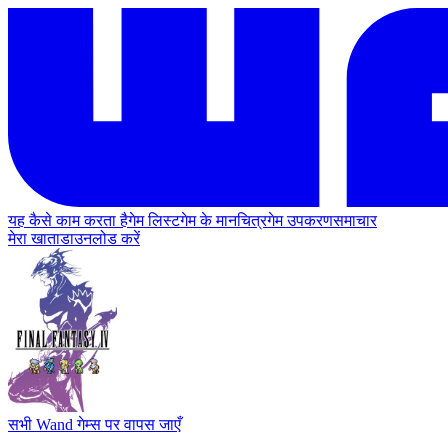
यह कैसे काम करता है
गेम लिस्ट
गेम के मानचित्र
गेम उपकरण
समाचार
मेरा खाता
डाउनलोड करें
सभी Wand गेम्स पर वापस जाएँ