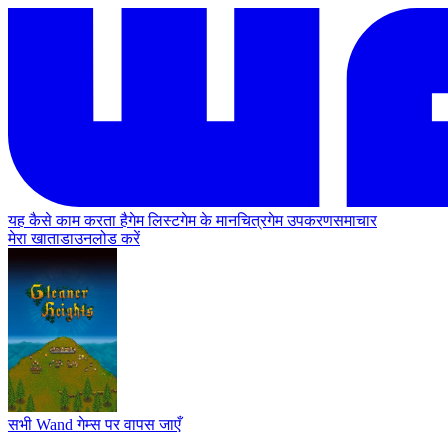
यह कैसे काम करता है
गेम लिस्ट
गेम के मानचित्र
गेम उपकरण
समाचार
मेरा खाता
डाउनलोड करें
सभी Wand गेम्स पर वापस जाएँ