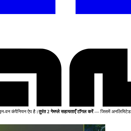
न-वन कंपैनियन ऐप है।
तुरंत 2 गेमप्ले सहायताएँ टॉगल करें
— जिसमें अनलिमिटेड स