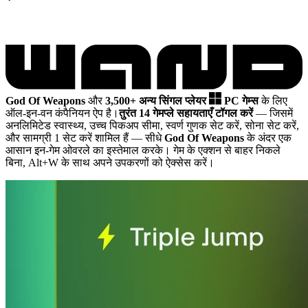
God Of Weapons
और
3,500+ अन्य सिंगल प्लेयर
PC गेम्स
के लिए
ऑल-इन-वन कंपैनियन ऐप है।
तुरंत 14 गेमप्ले सहायताएँ टॉगल करें
— जिसमें
अनलिमिटेड स्वास्थ्य, उच्च पिकअप सीमा, स्वर्ण गुणक सेट करें, सोना सेट करें,
और सामग्री 1 सेट करें शामिल हैं
— सीधे
God Of Weapons
के अंदर एक
आसान इन-गेम ओवरले का इस्तेमाल करके। गेम के एक्शन से बाहर निकले
बिना, Alt+W के साथ अपने उपकरणों को ऐक्सेस करें।