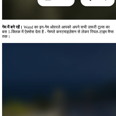
गेम में बने रहें।
Wand का इन-गेम ओवरले आपको अपने सभी ज़रूरी टूल्स का
बस 1-क्लिक में ऐक्सेस देता है - गेमप्ले कस्टमाइज़ेशन से लेकर रियल-टाइम मैप्स
तक।