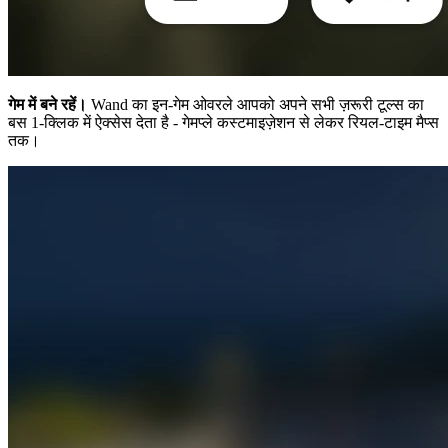
गेम में बने रहें।
Wand का इन-गेम ओवरले आपको अपने सभी ज़रूरी टूल्स का
बस 1-क्लिक में ऐक्सेस देता है - गेमप्ले कस्टमाइज़ेशन से लेकर रियल-टाइम मैप्स
तक।