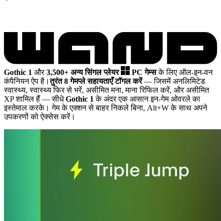
Gothic 1
और
3,500+ अन्य सिंगल प्लेयर
PC गेम्स
के लिए ऑल-इन-वन
कंपैनियन ऐप है।
तुरंत 8 गेमप्ले सहायताएँ टॉगल करें
— जिसमें अनलिमिटेड
स्वास्थ्य, स्वास्थ्य फिर से भरें, असीमित मना, माना रिफिल करें, और असीमित
XP शामिल हैं
— सीधे
Gothic 1
के अंदर एक आसान इन-गेम ओवरले का
इस्तेमाल करके। गेम के एक्शन से बाहर निकले बिना, Alt+W के साथ अपने
उपकरणों को ऐक्सेस करें।