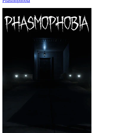
Phasmophobia