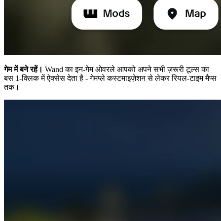
गेम में बने रहें।
Wand का इन-गेम ओवरले आपको अपने सभी ज़रूरी टूल्स का
बस 1-क्लिक में ऐक्सेस देता है - गेमप्ले कस्टमाइज़ेशन से लेकर रियल-टाइम मैप्स
तक।