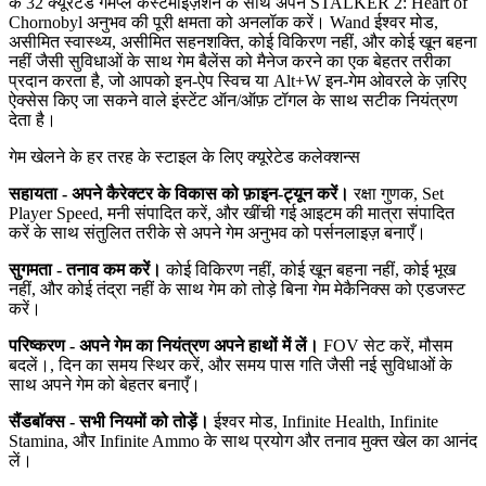
के 32 क्यूरेटेड गेमप्ले कस्टमाइज़ेशन के साथ अपने STALKER 2: Heart of
Chornobyl अनुभव की पूरी क्षमता को अनलॉक करें। Wand ईश्वर मोड,
असीमित स्वास्थ्य, असीमित सहनशक्ति, कोई विकिरण नहीं, और कोई खून बहना
नहीं जैसी सुविधाओं के साथ गेम बैलेंस को मैनेज करने का एक बेहतर तरीका
प्रदान करता है, जो आपको इन-ऐप स्विच या Alt+W इन-गेम ओवरले के ज़रिए
ऐक्सेस किए जा सकने वाले इंस्टेंट ऑन/ऑफ़ टॉगल के साथ सटीक नियंत्रण
देता है।
गेम खेलने के हर तरह के स्टाइल के लिए क्यूरेटेड कलेक्शन्स
सहायता - अपने कैरेक्टर के विकास को फ़ाइन-ट्यून करें।
रक्षा गुणक, Set
Player Speed, मनी संपादित करें, और खींची गई आइटम की मात्रा संपादित
करें के साथ संतुलित तरीके से अपने गेम अनुभव को पर्सनलाइज़ बनाएँ।
सुगमता - तनाव कम करें।
कोई विकिरण नहीं, कोई खून बहना नहीं, कोई भूख
नहीं, और कोई तंद्रा नहीं के साथ गेम को तोड़े बिना गेम मेकैनिक्स को एडजस्ट
करें।
परिष्करण - अपने गेम का नियंत्रण अपने हाथों में लें।
FOV सेट करें, मौसम
बदलें।, दिन का समय स्थिर करें, और समय पास गति जैसी नई सुविधाओं के
साथ अपने गेम को बेहतर बनाएँ।
सैंडबॉक्स - सभी नियमों को तोड़ें।
ईश्वर मोड, Infinite Health, Infinite
Stamina, और Infinite Ammo के साथ प्रयोग और तनाव मुक्त खेल का आनंद
लें।