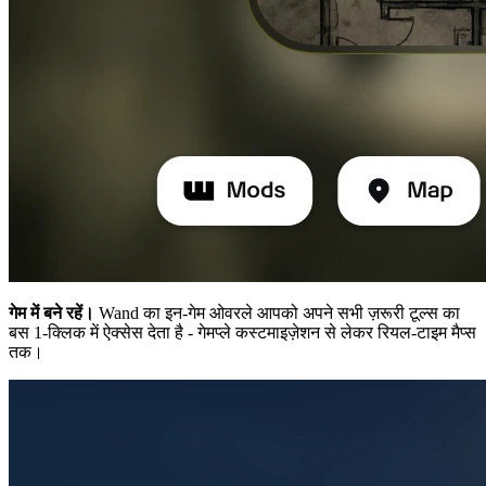
गेम में बने रहें।
Wand का इन-गेम ओवरले आपको अपने सभी ज़रूरी टूल्स का
बस 1-क्लिक में ऐक्सेस देता है - गेमप्ले कस्टमाइज़ेशन से लेकर रियल-टाइम मैप्स
तक।