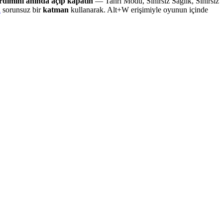
rdımını anında açıp kapatın
— Tanrı Modu, Sınırsız Sağlık, Sınırsız
n
sorunsuz bir
katman
kullanarak. Alt+W erişimiyle oyunun içinde