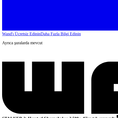
Wand'ı Ücretsiz Edinin
Daha Fazla Bilgi Edinin
Ayrıca şuralarda mevcut