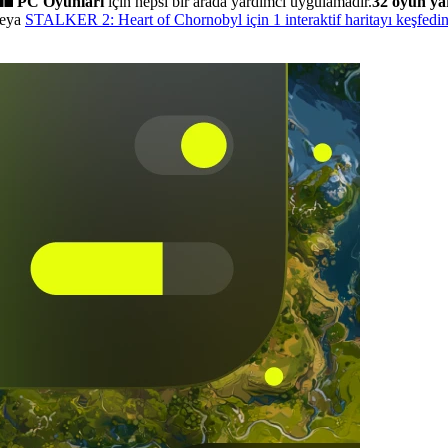
PC Oyunları
için hepsi bir arada yardımcı uygulamadır.
32 oyun ya
eya
STALKER 2: Heart of Chornobyl için 1 interaktif haritayı keşfedi