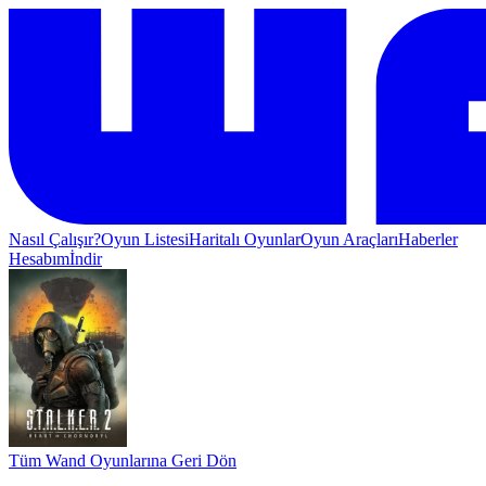
Nasıl Çalışır?
Oyun Listesi
Haritalı Oyunlar
Oyun Araçları
Haberler
Hesabım
İndir
Tüm Wand Oyunlarına Geri Dön