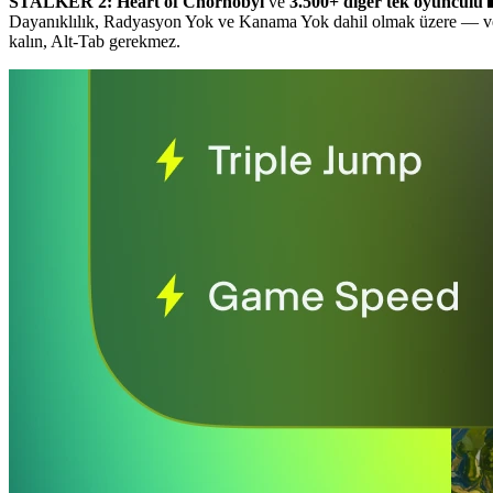
STALKER 2: Heart of Chornobyl
ve
3.500+ diğer tek oyunculu
Dayanıklılık, Radyasyon Yok ve Kanama Yok dahil olmak üzere
— v
kalın, Alt-Tab gerekmez.