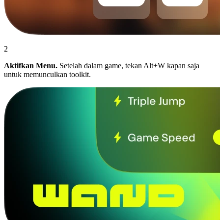
2
Aktifkan Menu.
Setelah dalam game, tekan Alt+W kapan saja
untuk memunculkan toolkit.