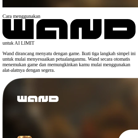
Cara menggunakan
untuk AI LIMIT
Wand dirancang menyatu dengan game. Ikuti tiga langkah simpel ini
untuk mulai menyesuaikan petualanganmu. Wand secara otomatis
menemukan game dan memungkinkan kamu mulai menggunakan
alat-alatnya dengan segera.