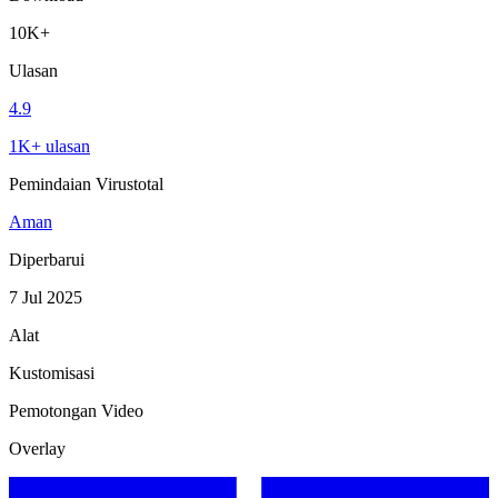
10K+
Ulasan
4.9
1K+ ulasan
Pemindaian Virustotal
Aman
Diperbarui
7 Jul 2025
Alat
Kustomisasi
Pemotongan Video
Overlay