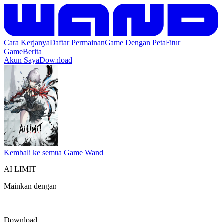
Cara Kerjanya
Daftar Permainan
Game Dengan Peta
Fitur
Game
Berita
Akun Saya
Download
Kembali ke semua Game Wand
AI LIMIT
Mainkan dengan
Download