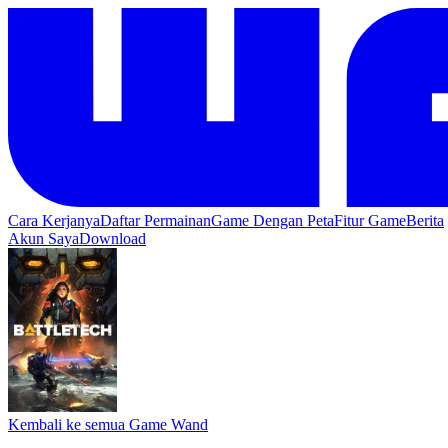
Cara Kerjanya
Daftar Permainan
Game Dengan Peta
Fitur Game
Berita
Akun Saya
Download
Kembali ke semua Game Wand