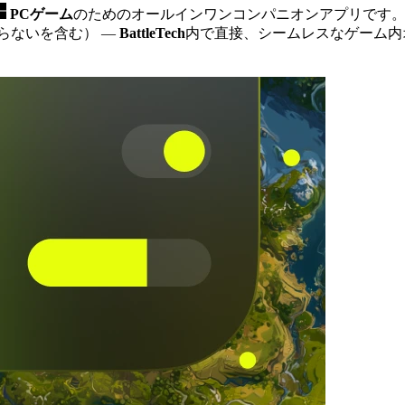
PCゲーム
のためのオールインワンコンパニオンアプリです
減らないを含む）
—
BattleTech
内で直接、シームレスなゲーム内オ