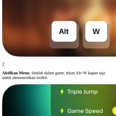
2
Aktifkan Menu.
Setelah dalam game, tekan Alt+W kapan saja
untuk memunculkan toolkit.