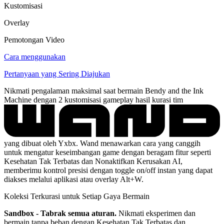
Kustomisasi
Overlay
Pemotongan Video
Cara menggunakan
Pertanyaan yang Sering Diajukan
Nikmati pengalaman maksimal saat bermain Bendy and the Ink
Machine dengan 2 kustomisasi gameplay hasil kurasi tim
yang dibuat oleh Yxbx. Wand menawarkan cara yang canggih
untuk mengatur keseimbangan game dengan beragam fitur seperti
Kesehatan Tak Terbatas dan Nonaktifkan Kerusakan AI,
memberimu kontrol presisi dengan toggle on/off instan yang dapat
diakses melalui aplikasi atau overlay Alt+W.
Koleksi Terkurasi untuk Setiap Gaya Bermain
Sandbox - Tabrak semua aturan.
Nikmati eksperimen dan
bermain tanpa beban dengan Kesehatan Tak Terbatas dan