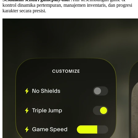
kontrol dinamika pertempuran, manajemen inventaris, dan progresi
karakter secara presisi.