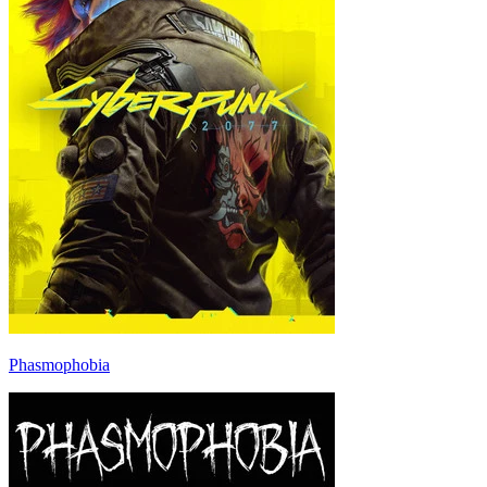
Phasmophobia