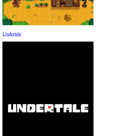
Undertale