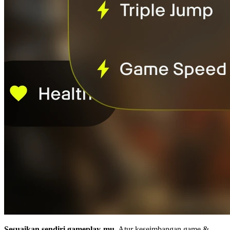
Sesuaikan sendiri gameplay-mu.
Atur keseimbangan game &