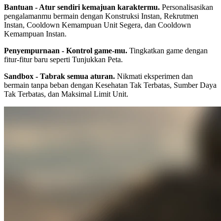
Bantuan - Atur sendiri kemajuan karaktermu.
Personalisasikan
pengalamanmu bermain dengan Konstruksi Instan, Rekrutmen
Instan, Cooldown Kemampuan Unit Segera, dan Cooldown
Kemampuan Instan.
Penyempurnaan - Kontrol game-mu.
Tingkatkan game dengan
fitur-fitur baru seperti Tunjukkan Peta.
Sandbox - Tabrak semua aturan.
Nikmati eksperimen dan
bermain tanpa beban dengan Kesehatan Tak Terbatas, Sumber Daya
Tak Terbatas, dan Maksimal Limit Unit.