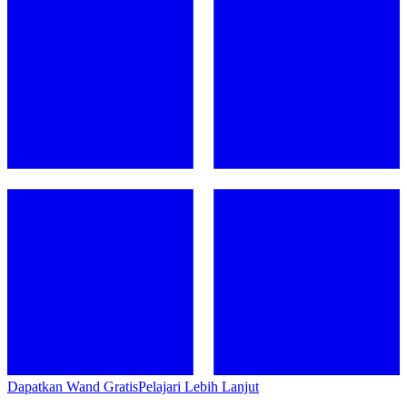
Dapatkan Wand Gratis
Pelajari Lebih Lanjut