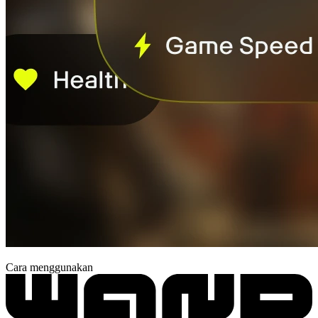
Cara menggunakan