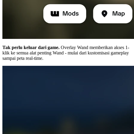
Tak perlu keluar dari game.
Overlay Wand memberikan akses 1-
klik ke semua alat penting Wand - mulai dari kustomisasi gameplay
sampai peta real-time.