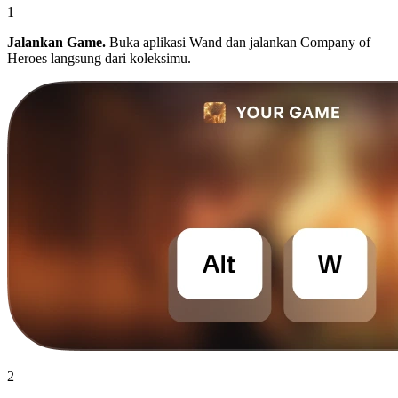
1
Jalankan Game.
Buka aplikasi Wand dan jalankan Company of
Heroes langsung dari koleksimu.
2