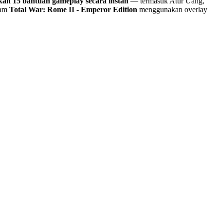
kan 15 bantuan gameplay secara instan
— termasuk Atur Uang,
lam
Total War: Rome II - Emperor Edition
menggunakan overlay