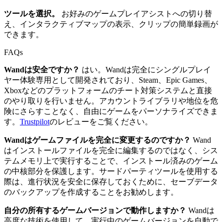
ツールを選択。
お好みのゲームプレイアシストへの切り替
え、インタラクティブマップの表示、クリップの簡単録画が
できます。
FAQs
Wandは安全ですか？
はい。Wandは完全にシングルプレイ
ヤー体験専用として開発されており、Steam、Epic Games、
Xboxなどのプラットフォームのチート対策システムと直接
のやり取りを行いません。アカウントライブラリや地位を危
険にさらすことなく、自由にゲームをパーソナライズできま
す。
Trustpilot
のレビューをご覧ください。
Wandはゲームファイルを完全に変更するのですか？
Wand
はインストールファイルを完全に編集するのではなく、シス
テムメモリ上で実行することで、インストール済みのゲーム
の中核部分を保護します。サードパーティツールを使用する
際は、進行状況を安全に保存しておくために、セーブデータ
のバックアップを作成することをお勧めします。
自分の所有するゲームバージョンで動作しますか？
Wandは
高度な技術を使用して、実行中のゲームバージョンを自動で