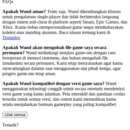
FAQs
Apakah Wand aman?
Tentu saja. Wand dikembangkan khusus
untuk pengalaman single-player dan tidak berinteraksi langsung
dengan sistem anti-cheat di platform seperti Steam, Epic Games, dan
Xbox. Kamu bebas mempersonalisasi game tanpa membahayakan
koleksi atau standing akunmu. Baca ulasan tentang kami di
Trustpilot
.
Apakah Wand akan mengubah file game saya secara
permanen?
Wand melindungi instalasi game-mu dengan cara
beroperasi di memori sistemmu, dan bukan mengubah file
instalasimu secara permanen. Kami tetap menyarankan agar kamu
mencadangkan datamu saat menggunakan alat pihak ketiga, agar
progres game-mu tetap aman.
Apakah Wand kompatibel dengan versi game saya?
Wand
menggunakan teknologi canggih untuk secara otomatis mendeteksi
versi game yang kamu jalankan. Peta interaktif dan panduan cerdas
tersedia untuk semua versi, dan sistem kami memastikan kamu
selalu menjalankan bantuan gameplay yang paling kompatibel.
Lihat semua
Tertarik?