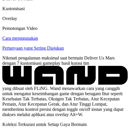
Kustomisasi
Overlay
Pemotongan Video
Cara menggunakan
Pertanyaan yang Sering Diajukan
Nikmati pengalaman maksimal saat bermain Deliver Us Mars
dengan 7 kustomisasi gameplay hasil kurasi tim
yang dibuat oleh FLiNG. Wand menawarkan cara yang canggih
untuk mengatur keseimbangan game dengan beragam fitur seperti
Kesehatan Tak Terbatas, Oksigen Tak Terbatas, Atur Kecepatan
Pemain, Atur Kecepatan Gerak, dan Atur Tinggi Lompat,
memberimu kontrol presisi dengan toggle on/off instan yang dapat
diakses melalui aplikasi atau overlay Alt+W.
Koleksi Terkurasi untuk Setiap Gaya Bermain