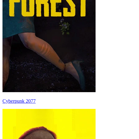
Cyberpunk 2077