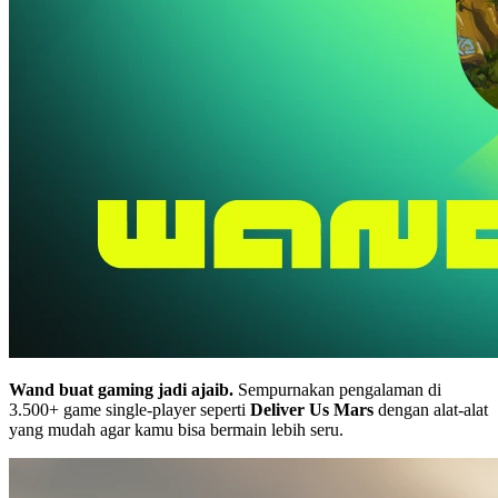
Wand buat gaming jadi ajaib.
Sempurnakan pengalaman di
3.500+ game single-player seperti
Deliver Us Mars
dengan alat-alat
yang mudah agar kamu bisa bermain lebih seru.