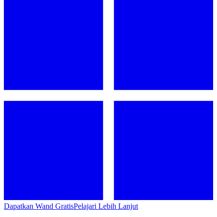
Dapatkan Wand Gratis
Pelajari Lebih Lanjut