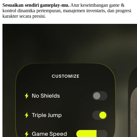
Sesuaikan sendiri gameplay-mu.
Atur keseimbangan game &
kontrol dinamika pertempuran, manajemen inventaris, dan progresi
karakter secara presisi.