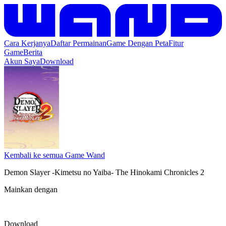
Cara Kerjanya
Daftar Permainan
Game Dengan Peta
Fitur
Game
Berita
Akun Saya
Download
Kembali ke semua Game Wand
Demon Slayer -Kimetsu no Yaiba- The Hinokami Chronicles 2
Mainkan dengan
Download