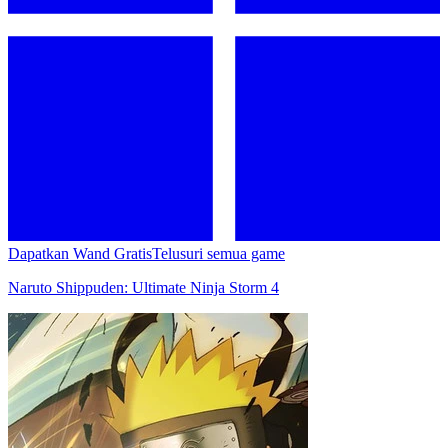
Dapatkan Wand Gratis
Telusuri semua game
Naruto Shippuden: Ultimate Ninja Storm 4