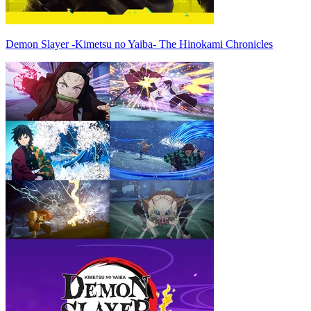
Demon Slayer -Kimetsu no Yaiba- The Hinokami Chronicles