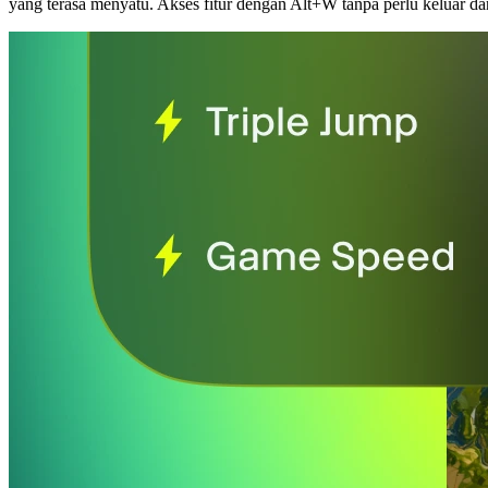
yang terasa menyatu. Akses fitur dengan Alt+W tanpa perlu keluar da