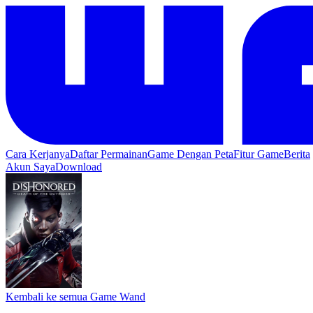
Cara Kerjanya
Daftar Permainan
Game Dengan Peta
Fitur Game
Berita
Akun Saya
Download
Kembali ke semua Game Wand