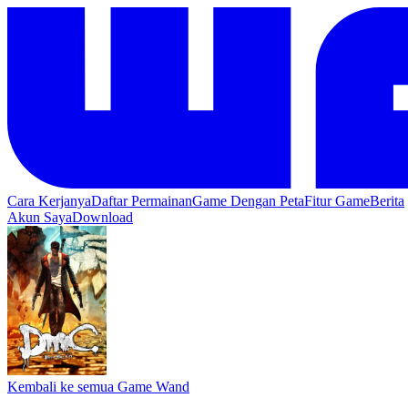
Cara Kerjanya
Daftar Permainan
Game Dengan Peta
Fitur Game
Berita
Akun Saya
Download
Kembali ke semua Game Wand