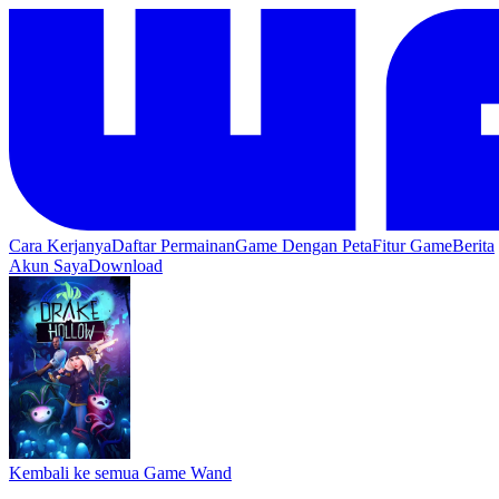
Cara Kerjanya
Daftar Permainan
Game Dengan Peta
Fitur Game
Berita
Akun Saya
Download
Kembali ke semua Game Wand