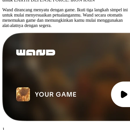
Wand dirancang menyatu dengan game. Ikuti tiga langkah simpel ini
untuk mulai menyesuaikan petualanganmu. Wand secara otomatis
menemukan game dan memungkinkan kamu mulai menggunakan
alat-alatnya dengan segera.
1