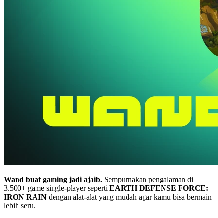
Wand buat gaming jadi ajaib.
Sempurnakan pengalaman di
3.500+ game single-player seperti
EARTH DEFENSE FORCE:
IRON RAIN
dengan alat-alat yang mudah agar kamu bisa bermain
lebih seru.