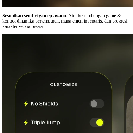
Sesuaikan sendiri gameplay-mu.
Atur keseimbangan game &
kontrol dinamika pertempuran, manajemen inventaris, dan progresi
karakter secara presisi.