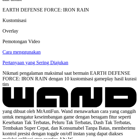
EARTH DEFENSE FORCE: IRON RAIN
Kustomisasi
Overlay
Pemotongan Video
Cara menggunakan
Pertanyaan yang Sering Diajukan
Nikmati pengalaman maksimal saat bermain EARTH DEFENSE
FORCE: IRON RAIN dengan 10 kustomisasi gameplay hasil kurasi
tim
yang dibuat oleh MrAntiFun. Wand menawarkan cara yang canggih
untuk mengatur keseimbangan game dengan beragam fitur seperti
Kesehatan Tak Terbatas, Peluru Tak Terbatas, Dash Tak Terbatas,
Tembakan Super Cepat, dan Konsumabel Tanpa Batas, memberimu
kontrol presisi dengan toggle on/off instan yang dapat diakses