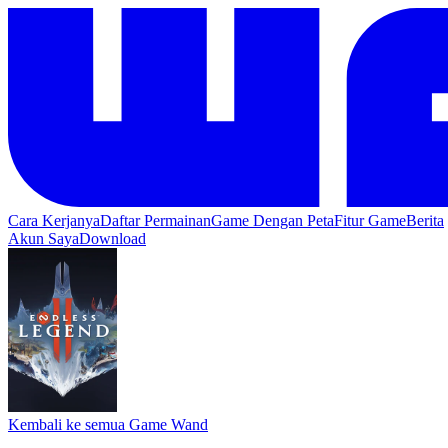
Cara Kerjanya
Daftar Permainan
Game Dengan Peta
Fitur Game
Berita
Akun Saya
Download
Kembali ke semua Game Wand