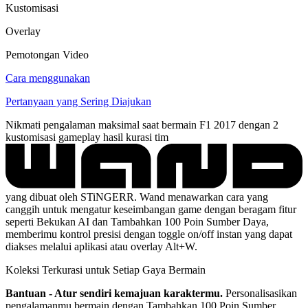
Kustomisasi
Overlay
Pemotongan Video
Cara menggunakan
Pertanyaan yang Sering Diajukan
Nikmati pengalaman maksimal saat bermain F1 2017 dengan 2
kustomisasi gameplay hasil kurasi tim
yang dibuat oleh STiNGERR. Wand menawarkan cara yang
canggih untuk mengatur keseimbangan game dengan beragam fitur
seperti Bekukan AI dan Tambahkan 100 Poin Sumber Daya,
memberimu kontrol presisi dengan toggle on/off instan yang dapat
diakses melalui aplikasi atau overlay Alt+W.
Koleksi Terkurasi untuk Setiap Gaya Bermain
Bantuan - Atur sendiri kemajuan karaktermu.
Personalisasikan
pengalamanmu bermain dengan Tambahkan 100 Poin Sumber