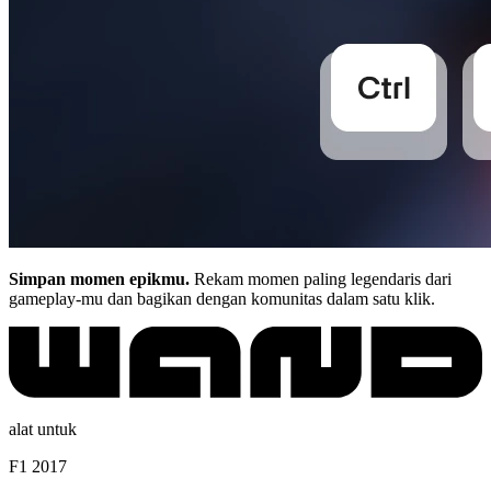
Simpan momen epikmu.
Rekam momen paling legendaris dari
gameplay-mu dan bagikan dengan komunitas dalam satu klik.
alat untuk
F1 2017