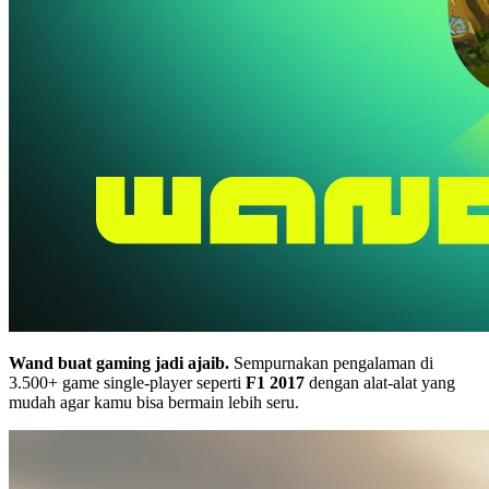
Wand buat gaming jadi ajaib.
Sempurnakan pengalaman di
3.500+ game single-player seperti
F1 2017
dengan alat-alat yang
mudah agar kamu bisa bermain lebih seru.