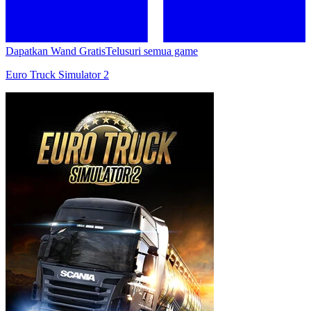
Dapatkan Wand Gratis
Telusuri semua game
Euro Truck Simulator 2