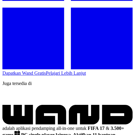
Dapatkan Wand Gratis
Pelajari Lebih Lanjut
Juga tersedia di
adalah aplikasi pendamping all-in-one untuk
FIFA 17
&
3.500+
game
PC single player lainnya.
Aktifkan 11 bantuan