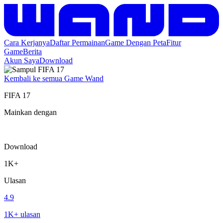
Cara Kerjanya
Daftar Permainan
Game Dengan Peta
Fitur
Game
Berita
Akun Saya
Download
Kembali ke semua Game Wand
FIFA 17
Mainkan dengan
Download
1K+
Ulasan
4.9
1K+ ulasan