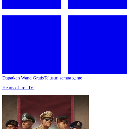
Dapatkan Wand Gratis
Telusuri semua game
Hearts of Iron IV