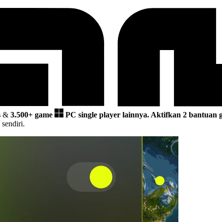
s
&
3.500+ game
PC single player lainnya.
Aktifkan 2 bantuan g
sendiri.