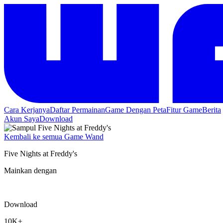
Cara Kerjanya
Daftar Permainan
Game Dengan Peta
Fitur Game
Berita
Akun Saya
Download
Kembali ke semua Game Wand
Five Nights at Freddy's
Mainkan dengan
Download
10K+