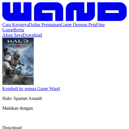
Cara Kerjanya
Daftar Permainan
Game Dengan Peta
Fitur
Game
Berita
Akun Saya
Download
Kembali ke semua Game Wand
Halo: Spartan Assault
Mainkan dengan
Download