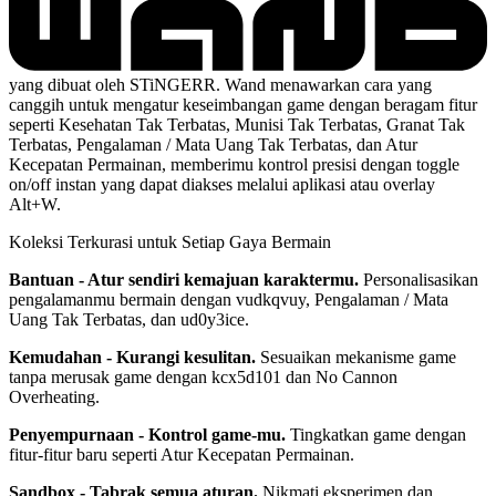
yang dibuat oleh STiNGERR. Wand menawarkan cara yang
canggih untuk mengatur keseimbangan game dengan beragam fitur
seperti Kesehatan Tak Terbatas, Munisi Tak Terbatas, Granat Tak
Terbatas, Pengalaman / Mata Uang Tak Terbatas, dan Atur
Kecepatan Permainan, memberimu kontrol presisi dengan toggle
on/off instan yang dapat diakses melalui aplikasi atau overlay
Alt+W.
Koleksi Terkurasi untuk Setiap Gaya Bermain
Bantuan - Atur sendiri kemajuan karaktermu.
Personalisasikan
pengalamanmu bermain dengan vudkqvuy, Pengalaman / Mata
Uang Tak Terbatas, dan ud0y3ice.
Kemudahan - Kurangi kesulitan.
Sesuaikan mekanisme game
tanpa merusak game dengan kcx5d101 dan No Cannon
Overheating.
Penyempurnaan - Kontrol game-mu.
Tingkatkan game dengan
fitur-fitur baru seperti Atur Kecepatan Permainan.
Sandbox - Tabrak semua aturan.
Nikmati eksperimen dan