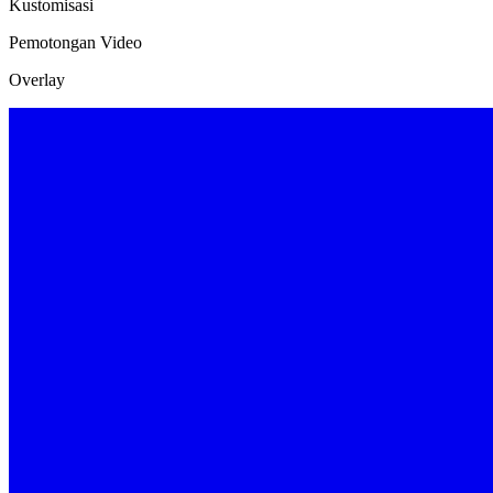
Kustomisasi
Pemotongan Video
Overlay