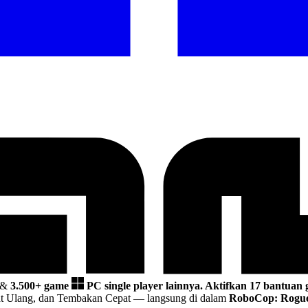
&
3.500+ game
PC single player lainnya.
Aktifkan 17 bantuan 
at Ulang, dan Tembakan Cepat
— langsung di dalam
RoboCop: Rogue