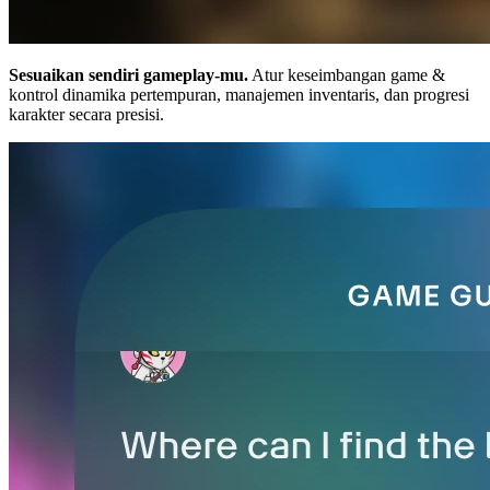
Sesuaikan sendiri gameplay-mu.
Atur keseimbangan game &
kontrol dinamika pertempuran, manajemen inventaris, dan progresi
karakter secara presisi.