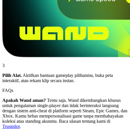
3
Pilih Alat.
Aktifkan bantuan gameplay pilihanmu, buka peta
interaktif, atau rekam klip secara instan.
FAQs
Apakah Wand aman?
Tentu saja. Wand dikembangkan khusus
untuk pengalaman single-player dan tidak berinteraksi langsung
dengan sistem anti-cheat di platform seperti Steam, Epic Games, dan
Xbox. Kamu bebas mempersonalisasi game tanpa membahayakan
koleksi atau standing akunmu. Baca ulasan tentang kami di
Trustpilot
.