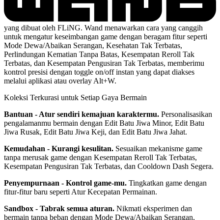
yang dibuat oleh FLiNG. Wand menawarkan cara yang canggih
untuk mengatur keseimbangan game dengan beragam fitur seperti
Mode Dewa/Abaikan Serangan, Kesehatan Tak Terbatas,
Perlindungan Kematian Tanpa Batas, Kesempatan Reroll Tak
Terbatas, dan Kesempatan Pengusiran Tak Terbatas, memberimu
kontrol presisi dengan toggle on/off instan yang dapat diakses
melalui aplikasi atau overlay Alt+W.
Koleksi Terkurasi untuk Setiap Gaya Bermain
Bantuan - Atur sendiri kemajuan karaktermu.
Personalisasikan
pengalamanmu bermain dengan Edit Batu Jiwa Minor, Edit Batu
Jiwa Rusak, Edit Batu Jiwa Keji, dan Edit Batu Jiwa Jahat.
Kemudahan - Kurangi kesulitan.
Sesuaikan mekanisme game
tanpa merusak game dengan Kesempatan Reroll Tak Terbatas,
Kesempatan Pengusiran Tak Terbatas, dan Cooldown Dash Segera.
Penyempurnaan - Kontrol game-mu.
Tingkatkan game dengan
fitur-fitur baru seperti Atur Kecepatan Permainan.
Sandbox - Tabrak semua aturan.
Nikmati eksperimen dan
bermain tanpa beban dengan Mode Dewa/Abaikan Serangan,