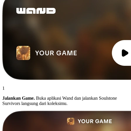
1
Jalankan Game.
Buka aplikasi Wand dan jalankan Soulstone
Survivors langsung dari koleksimu.