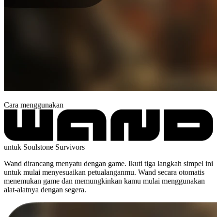
Cara menggunakan
untuk Soulstone Survivors
Wand dirancang menyatu dengan game. Ikuti tiga langkah simpel ini
untuk mulai menyesuaikan petualanganmu. Wand secara otomatis
menemukan game dan memungkinkan kamu mulai menggunakan
alat-alatnya dengan segera.