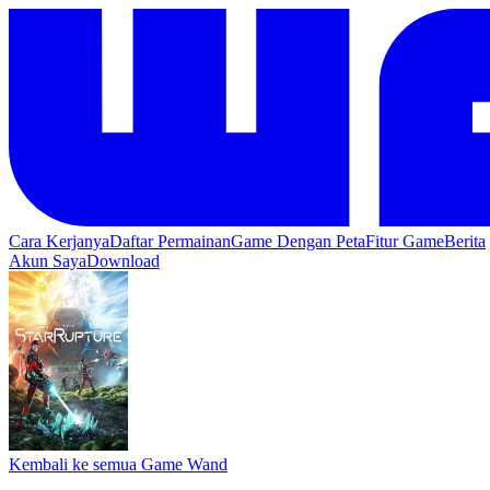
Cara Kerjanya
Daftar Permainan
Game Dengan Peta
Fitur Game
Berita
Akun Saya
Download
Kembali ke semua Game Wand