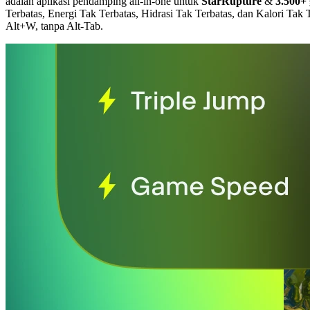
adalah aplikasi pendamping all-in-one untuk
StarRupture
&
3.500+
Terbatas, Energi Tak Terbatas, Hidrasi Tak Terbatas, dan Kalori Tak 
Alt+W, tanpa Alt-Tab.