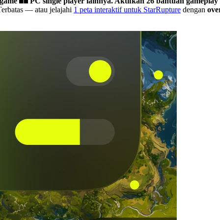
 game
PC single player lainnya.
Aktifkan 26 bantuan gameplay 
Terbatas
— atau jelajahi
1 peta interaktif untuk StarRupture
dengan
ove