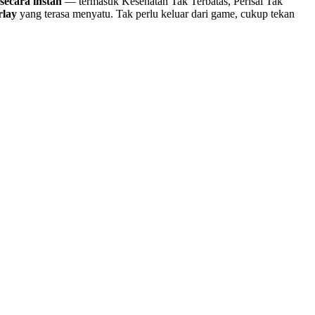
secara instan
— termasuk Kesehatan Tak Terbatas, Perisai Tak
rlay
yang terasa menyatu. Tak perlu keluar dari game, cukup tekan