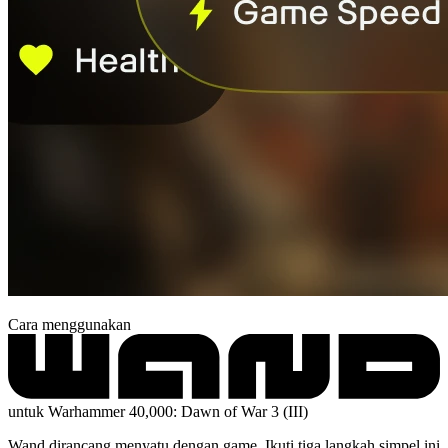
Cara menggunakan
untuk Warhammer 40,000: Dawn of War 3 (III)
Wand dirancang menyatu dengan game. Ikuti tiga langkah simpel ini