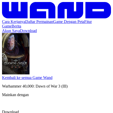
Cara Kerjanya
Daftar Permainan
Game Dengan Peta
Fitur
Game
Berita
Akun Saya
Download
Kembali ke semua Game Wand
Warhammer 40,000: Dawn of War 3 (III)
Mainkan dengan
Download