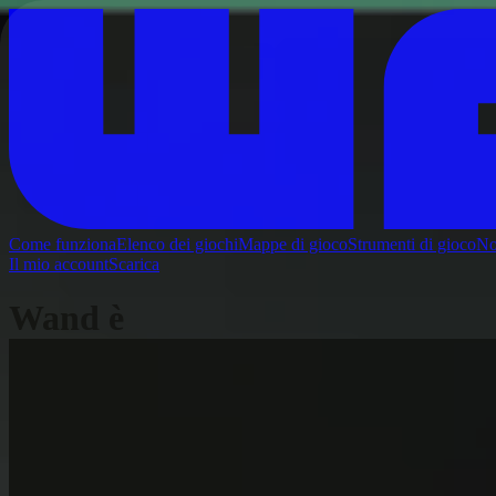
Come funziona
Elenco dei giochi
Mappe di gioco
Strumenti di gioco
No
Il mio account
Scarica
Wand è