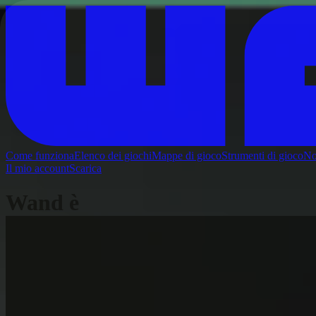
Come funziona
Elenco dei giochi
Mappe di gioco
Strumenti di gioco
No
Il mio account
Scarica
Wand è