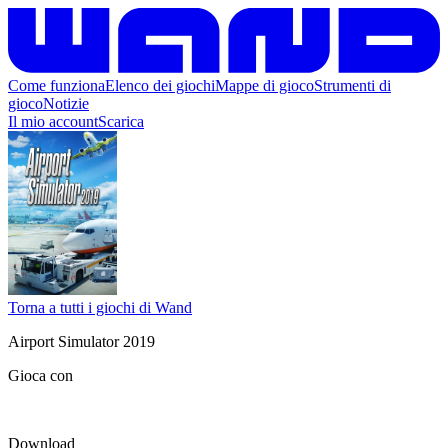
Come funziona
Elenco dei giochi
Mappe di gioco
Strumenti di
gioco
Notizie
Il mio account
Scarica
Torna a tutti i giochi di Wand
Airport Simulator 2019
Gioca con
Download