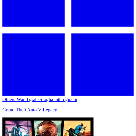
Ottieni Wand gratis
Sfoglia tutti i giochi
Grand Theft Auto V Legacy