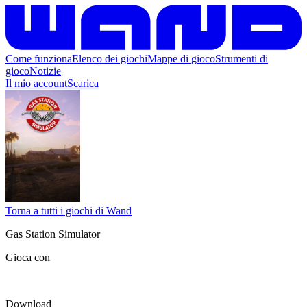
Come funziona
Elenco dei giochi
Mappe di gioco
Strumenti di
gioco
Notizie
Il mio account
Scarica
Torna a tutti i giochi di Wand
Gas Station Simulator
Gioca con
Download