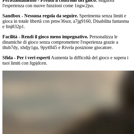
Perfezionamento - Prendi il controllo del gioco.
Migliora
l'esperienza con nuove funzioni come 1ngw2jso.
Sandbox - Nessuna regola da seguire.
Sperimenta senza limiti e
gioca in totale libertà con pmw36sor, a7jg9160, Disabilita fantasma
e fmj832p1.
Facilità - Rendi il gioco meno impegnativo.
Personalizza le
dinamiche di gioco senza compromettere l'esperienza grazie a
iltub7dy, xhdjy1gu, 9pyt0l45 e Rivela posizione giocatore.
Sfida - Per i veri esperti
Aumenta la difficoltà del gioco e supera i
tuoi limiti con fqpjdcen.