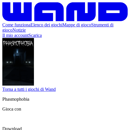
Come funziona
Elenco dei giochi
Mappe di gioco
Strumenti di
gioco
Notizie
Il mio account
Scarica
Torna a tutti i giochi di Wand
Phasmophobia
Gioca con
Download