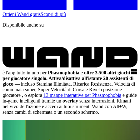
Ottieni Wand gratis
Scopri di più
Disponibile anche su
è l'app tutto in uno per
Phasmophobia
e
oltre 3.500 altri giochi
per giocatore singolo.
Attiva/disattiva all'istante 20 assistenti di
gioco
— incluso Stamina Illimitata, Ricarica Resistenza, Velocità di
camminata super, Super Velocità di Corsa e Rivela posizione
giocatore
, o esplora
13 mappe interattive per Phasmophobia
e guide
in-game intelligenti tramite un
overlay
senza interruzioni. Rimani
nel vivo dell'azione e accedi ai tuoi strumenti Wand con Alt+W,
senza cambi di schermata o un secondo schermo.