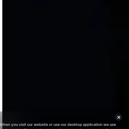
Maple Lodge Campsite - Checklist 100%
Nell's Diner - Checklist 100%
6 Tanglewood Drive - Checklist 100%
Termini e condizioni
When you visit our website or use our desktop application we use
Informativa sulla privacy