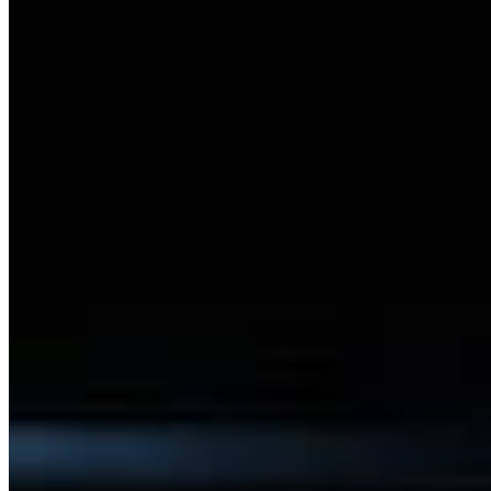
Come funziona
Elenco dei giochi
Mappe di gioco
Strumenti di
gioco
Notizie
Il mio account
Scarica
← Torna a tutte le mappe Wand