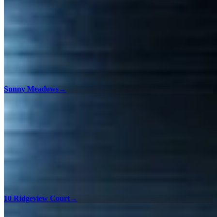
Sunny Meadows
→
10 Ridgeview Court
→