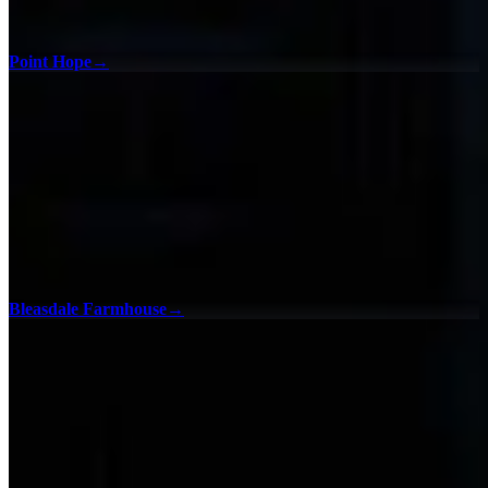
Point Hope
→
Bleasdale Farmhouse
→