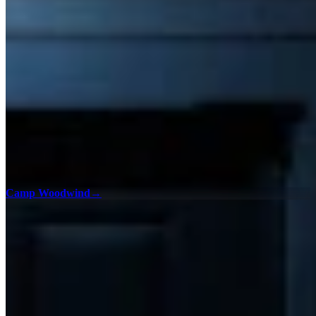
Camp Woodwind
→