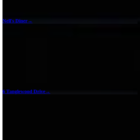
Nell's Diner
→
6 Tanglewood Drive
→
Checklist 100%
Trova tutti gli oggetti da collezione e gli incontri in Phasmophobia
grazie alla nostra checklist della mappa interattiva per completare al
100% il gioco in tutte le aree geografiche.