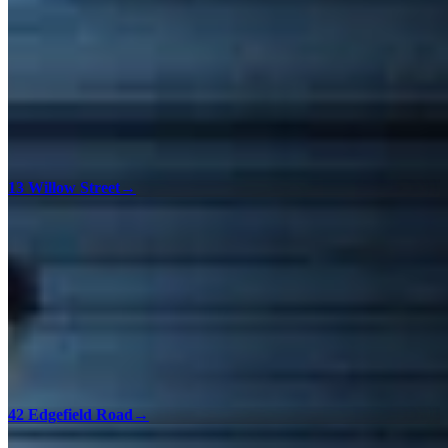
13 Willow Street
→
42 Edgefield Road
→