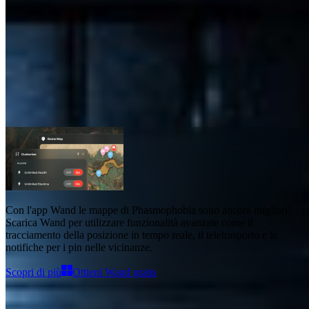
Mappe di Phasmophobia
Mappe
13
Con l'app Wand
le mappe di Phasmophobia
sono ancora migliori!
Scarica Wand per utilizzare
funzionalità avanzate come il
tracciamento della posizione in tempo reale, il teletrasporto e le
notifiche per i pin nelle vicinanze
.
Scopri di più
Ottieni Wand gratis