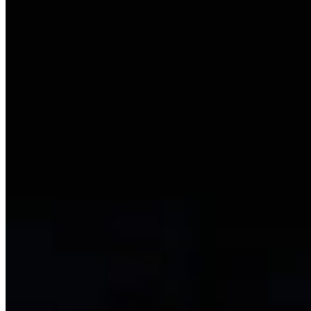
Sunny Meadows - Checklist 100%
10 Ridgeview Court - Checklist 100%
13 Willow Street - Checklist 100%