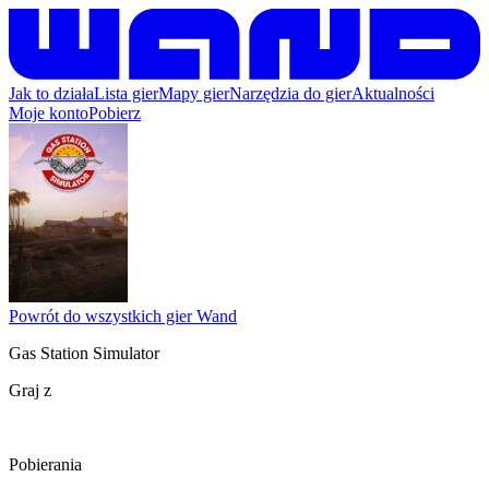
Jak to działa
Lista gier
Mapy gier
Narzędzia do gier
Aktualności
Moje konto
Pobierz
Powrót do wszystkich gier Wand
Gas Station Simulator
Graj z
Pobierania