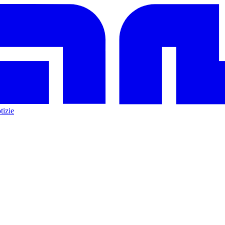
tizie