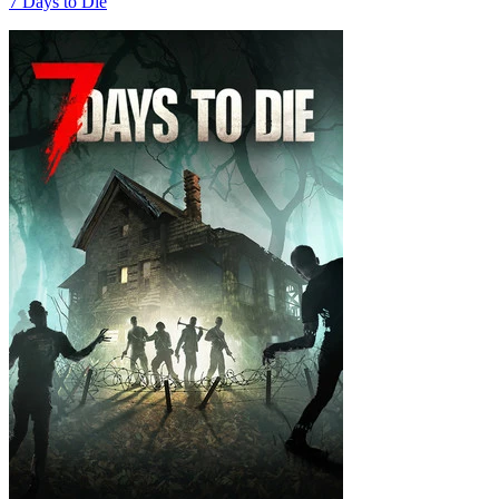
7 Days to Die