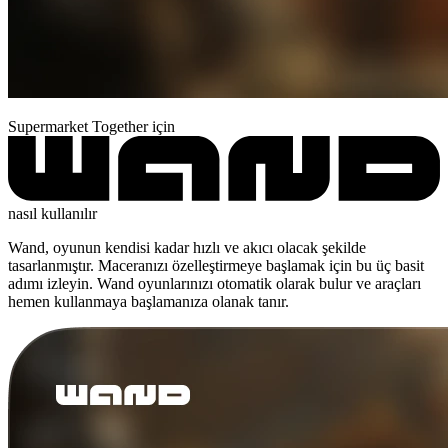
Supermarket Together için
nasıl kullanılır
Wand, oyunun kendisi kadar hızlı ve akıcı olacak şekilde
tasarlanmıştır. Maceranızı özelleştirmeye başlamak için bu üç basit
adımı izleyin. Wand oyunlarınızı otomatik olarak bulur ve araçları
hemen kullanmaya başlamanıza olanak tanır.