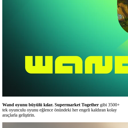
Wand oyunu büyülü kılar.
Supermarket Together
gibi 3500+
tek oyunculu oyunu eğlence önündeki her engeli kaldıran kolay
araçlarla geliştirin.