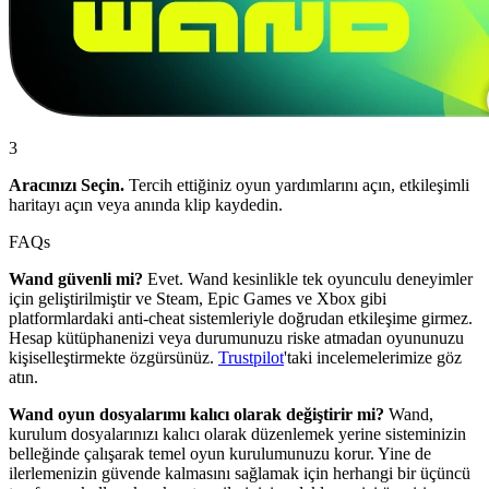
3
Aracınızı Seçin.
Tercih ettiğiniz oyun yardımlarını açın, etkileşimli
haritayı açın veya anında klip kaydedin.
FAQs
Wand güvenli mi?
Evet. Wand kesinlikle tek oyunculu deneyimler
için geliştirilmiştir ve Steam, Epic Games ve Xbox gibi
platformlardaki anti-cheat sistemleriyle doğrudan etkileşime girmez.
Hesap kütüphanenizi veya durumunuzu riske atmadan oyununuzu
kişiselleştirmekte özgürsünüz.
Trustpilot
'taki incelemelerimize göz
atın.
Wand oyun dosyalarımı kalıcı olarak değiştirir mi?
Wand,
kurulum dosyalarınızı kalıcı olarak düzenlemek yerine sisteminizin
belleğinde çalışarak temel oyun kurulumunuzu korur. Yine de
ilerlemenizin güvende kalmasını sağlamak için herhangi bir üçüncü