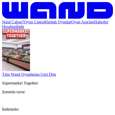
Nasıl Çalışır?
Oyun Listesi
Haritalı Oyunlar
Oyun Araçları
Haberler
Hesabım
İndir
Tüm Wand Oyunlarına Geri Dön
Supermarket Together
Şununla oyna:
İndirmeler