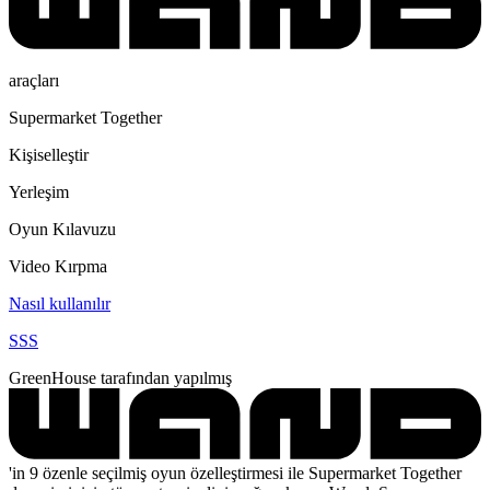
araçları
Supermarket Together
Kişiselleştir
Yerleşim
Oyun Kılavuzu
Video Kırpma
Nasıl kullanılır
SSS
GreenHouse tarafından yapılmış
'in 9 özenle seçilmiş oyun özelleştirmesi ile Supermarket Together