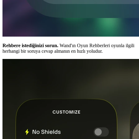
Rehbere istediğinizi sorun.
Wand'ın Oyun Rehberleri oyunla ilgili
herhangi bir soruya cevap almanın en hızlı yoludur.