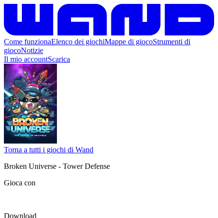
Come funziona
Elenco dei giochi
Mappe di gioco
Strumenti di
gioco
Notizie
Il mio account
Scarica
Torna a tutti i giochi di Wand
Broken Universe - Tower Defense
Gioca con
Download