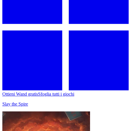
Ottieni Wand gratis
Sfoglia tutti i giochi
Slay the Spire