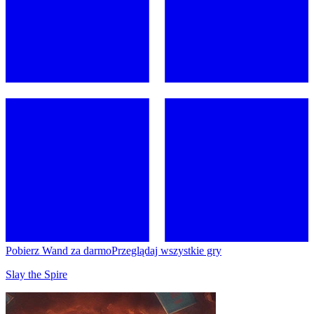
Pobierz Wand za darmo
Przeglądaj wszystkie gry
Slay the Spire