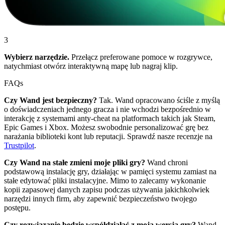
3
Wybierz narzędzie.
Przełącz preferowane pomoce w rozgrywce,
natychmiast otwórz interaktywną mapę lub nagraj klip.
FAQs
Czy Wand jest bezpieczny?
Tak. Wand opracowano ściśle z myślą
o doświadczeniach jednego gracza i nie wchodzi bezpośrednio w
interakcję z systemami anty-cheat na platformach takich jak Steam,
Epic Games i Xbox. Możesz swobodnie personalizować grę bez
narażania biblioteki kont lub reputacji. Sprawdź nasze recenzje na
Trustpilot
.
Czy Wand na stałe zmieni moje pliki gry?
Wand chroni
podstawową instalację gry, działając w pamięci systemu zamiast na
stałe edytować pliki instalacyjne. Mimo to zalecamy wykonanie
kopii zapasowej danych zapisu podczas używania jakichkolwiek
narzędzi innych firm, aby zapewnić bezpieczeństwo twojego
postępu.
Czy rozwiązanie będzie współdziałać z moją wersją gry?
Wand