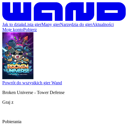
Jak to działa
Lista gier
Mapy gier
Narzędzia do gier
Aktualności
Moje konto
Pobierz
Powrót do wszystkich gier Wand
Broken Universe - Tower Defense
Graj z
Pobierania