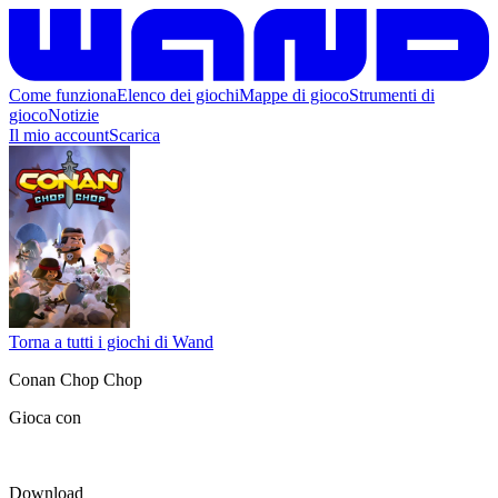
Come funziona
Elenco dei giochi
Mappe di gioco
Strumenti di
gioco
Notizie
Il mio account
Scarica
Torna a tutti i giochi di Wand
Conan Chop Chop
Gioca con
Download