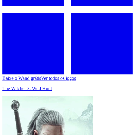
Baixe o Wand grátis
Ver todos os jogos
The Witcher 3: Wild Hunt