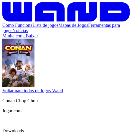
Como Funciona
Lista de jogos
Mapas de Jogos
Ferramentas para
jogos
Notícias
Minha conta
Baixar
Voltar para todos os Jogos Wand
Conan Chop Chop
Jogar com
Downloads