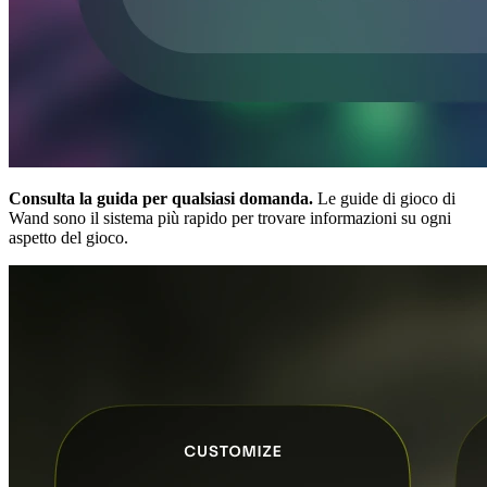
Consulta la guida per qualsiasi domanda.
Le guide di gioco di
Wand sono il sistema più rapido per trovare informazioni su ogni
aspetto del gioco.