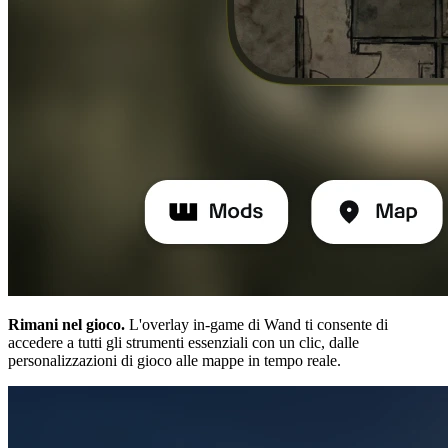
Rimani nel gioco.
L'overlay in-game di Wand ti consente di
accedere a tutti gli strumenti essenziali con un clic, dalle
personalizzazioni di gioco alle mappe in tempo reale.