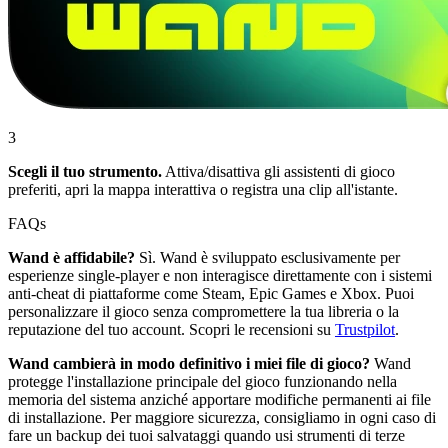
3
Scegli il tuo strumento.
Attiva/disattiva gli assistenti di gioco
preferiti, apri la mappa interattiva o registra una clip all'istante.
FAQs
Wand è affidabile?
Sì. Wand è sviluppato esclusivamente per
esperienze single-player e non interagisce direttamente con i sistemi
anti-cheat di piattaforme come Steam, Epic Games e Xbox. Puoi
personalizzare il gioco senza compromettere la tua libreria o la
reputazione del tuo account. Scopri le recensioni su
Trustpilot
.
Wand cambierà in modo definitivo i miei file di gioco?
Wand
protegge l'installazione principale del gioco funzionando nella
memoria del sistema anziché apportare modifiche permanenti ai file
di installazione. Per maggiore sicurezza, consigliamo in ogni caso di
fare un backup dei tuoi salvataggi quando usi strumenti di terze