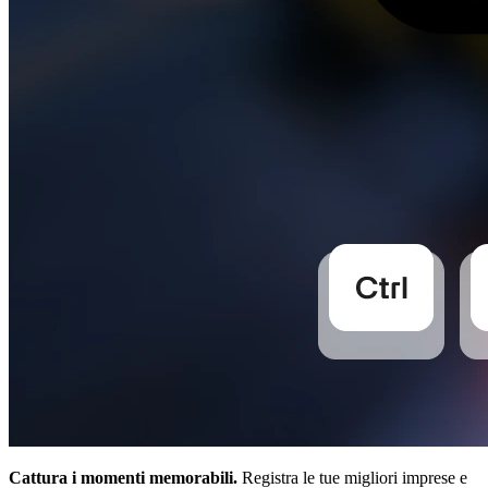
Cattura i momenti memorabili.
Registra le tue migliori imprese e