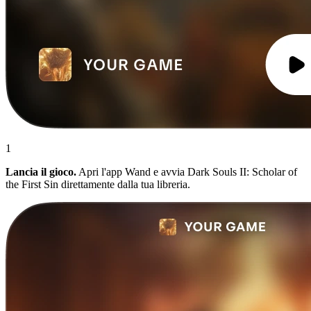
1
Lancia il gioco.
Apri l'app Wand e avvia Dark Souls II: Scholar of
the First Sin direttamente dalla tua libreria.