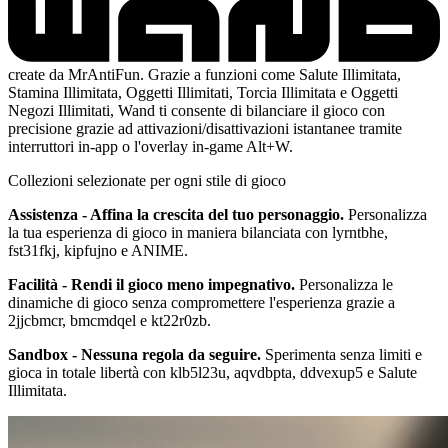
create da MrAntiFun. Grazie a funzioni come Salute Illimitata,
Stamina Illimitata, Oggetti Illimitati, Torcia Illimitata e Oggetti
Negozi Illimitati, Wand ti consente di bilanciare il gioco con
precisione grazie ad attivazioni/disattivazioni istantanee tramite
interruttori in-app o l'overlay in-game Alt+W.
Collezioni selezionate per ogni stile di gioco
Assistenza - Affina la crescita del tuo personaggio.
Personalizza
la tua esperienza di gioco in maniera bilanciata con lyrntbhe,
fst31fkj, kipfujno e ANIME.
Facilità - Rendi il gioco meno impegnativo.
Personalizza le
dinamiche di gioco senza compromettere l'esperienza grazie a
2jjcbmcr, bmcmdqel e kt22r0zb.
Sandbox - Nessuna regola da seguire.
Sperimenta senza limiti e
gioca in totale libertà con klb5l23u, aqvdbpta, ddvexup5 e Salute
Illimitata.