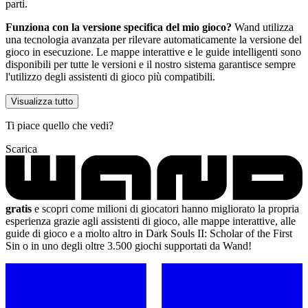
parti.
Funziona con la versione specifica del mio gioco?
Wand utilizza
una tecnologia avanzata per rilevare automaticamente la versione del
gioco in esecuzione. Le mappe interattive e le guide intelligenti sono
disponibili per tutte le versioni e il nostro sistema garantisce sempre
l'utilizzo degli assistenti di gioco più compatibili.
Visualizza tutto
Ti piace quello che vedi?
Scarica
gratis
e scopri come milioni di giocatori hanno migliorato la propria
esperienza grazie agli assistenti di gioco, alle mappe interattive, alle
guide di gioco e a molto altro in Dark Souls II: Scholar of the First
Sin o in uno degli oltre 3.500 giochi supportati da Wand!