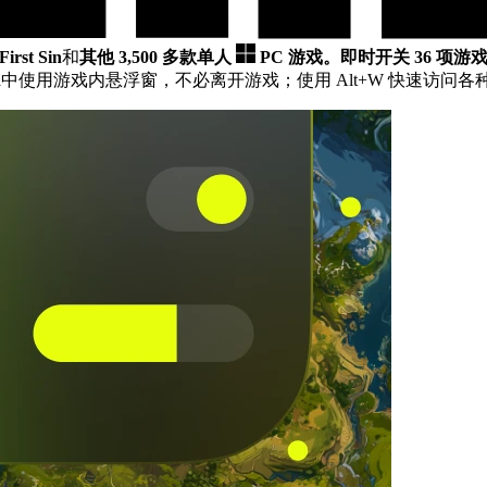
First Sin
和
其他 3,500 多款单人
PC 游戏。
即时开关 36 项游
n
中使用游戏内悬浮窗，不必离开游戏；使用 Alt+W 快速访问