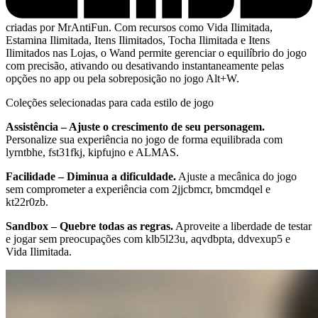
criadas por MrAntiFun. Com recursos como Vida Ilimitada,
Estamina Ilimitada, Itens Ilimitados, Tocha Ilimitada e Itens
Ilimitados nas Lojas, o Wand permite gerenciar o equilíbrio do jogo
com precisão, ativando ou desativando instantaneamente pelas
opções no app ou pela sobreposição no jogo Alt+W.
Coleções selecionadas para cada estilo de jogo
Assistência – Ajuste o crescimento de seu personagem.
Personalize sua experiência no jogo de forma equilibrada com
lyrntbhe, fst31fkj, kipfujno e ALMAS.
Facilidade – Diminua a dificuldade.
Ajuste a mecânica do jogo
sem comprometer a experiência com 2jjcbmcr, bmcmdqel e
kt22r0zb.
Sandbox – Quebre todas as regras.
Aproveite a liberdade de testar
e jogar sem preocupações com klb5l23u, aqvdbpta, ddvexup5 e
Vida Ilimitada.