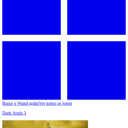
Baixe o Wand grátis
Ver todos os jogos
Dark Souls 3